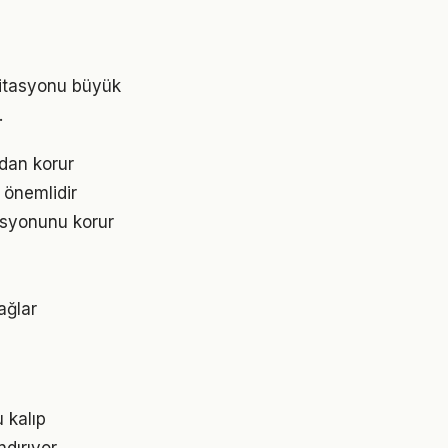
r
editasyonu büyük
.
dan korur
 önemlidir
asyonunu korur
ağlar
u kalıp