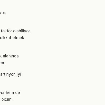
yor.
faktör olabiliyor.
e dikkat etmek
ık alanında
or.
rtırıyor. İyi
iyor hem de
 biçimi.