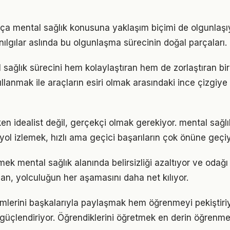
tıkça mental sağlık konusuna yaklaşım biçimi de olgunlaşı
nılgılar aslında bu olgunlaşma sürecinin doğal parçaları.
 sağlık sürecini hem kolaylaştıran hem de zorlaştıran bir 
llanmak ile araçların esiri olmak arasındaki ince çizgiy
en idealist değil, gerçekçi olmak gerekiyor. mental sağl
r yol izlemek, hızlı ama geçici başarıların çok önüne geçiy
mek mental sağlık alanında belirsizliği azaltıyor ve odağı a
lan, yolculuğun her aşamasını daha net kılıyor.
mlerini başkalarıyla paylaşmak hem öğrenmeyi pekiştir
i güçlendiriyor. Öğrendiklerini öğretmek en derin öğrenme