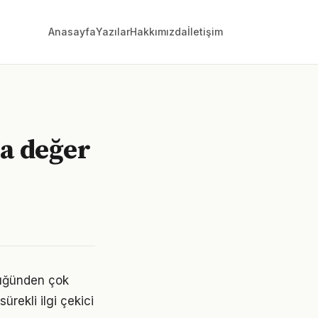
Anasayfa
Yazılar
Hakkımızda
İletişim
za değer
düğünden çok
ürekli ilgi çekici