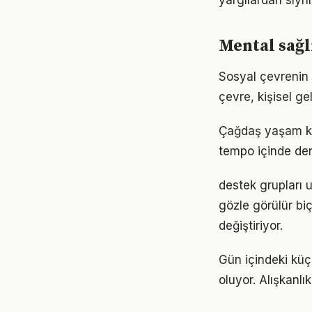
yargılardan sıyrı
Mental sağl
Sosyal çevrenin 
çevre, kişisel gel
Çağdaş yaşam koşu
tempo içinde den
destek grupları u
gözle görülür biç
değiştiriyor.
Gün içindeki küç
oluyor. Alışkanl