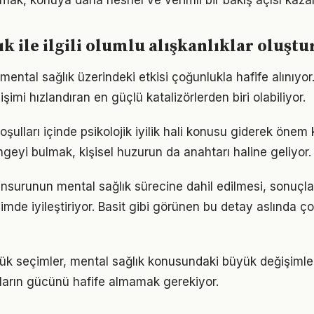
lmak, konuya daha nesnel ve verimli bir bakış açısı kazan
ık ile ilgili olumlu alışkanlıklar oluşt
mental sağlık üzerindeki etkisi çoğunlukla hafife alınıyo
işimi hızlandıran en güçlü katalizörlerden biri olabiliyor.
lları içinde psikolojik iyilik hali konusu giderek önem k
geyi bulmak, kişisel huzurun da anahtarı haline geliyor.
nsurunun mental sağlık sürecine dahil edilmesi, sonuçlar
imde iyileştiriyor. Basit gibi görünen bu detay aslında ç
ük seçimler, mental sağlık konusundaki büyük değişimleri
ıkların gücünü hafife almamak gerekiyor.