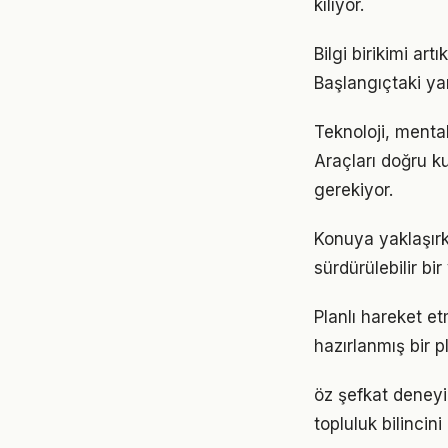
kılıyor.
Bilgi birikimi ar
Başlangıçtaki ya
Teknoloji, mental
Araçları doğru ku
gerekiyor.
Konuya yaklaşırk
sürdürülebilir bi
Planlı hareket et
hazırlanmış bir p
öz şefkat deneyi
topluluk bilincin