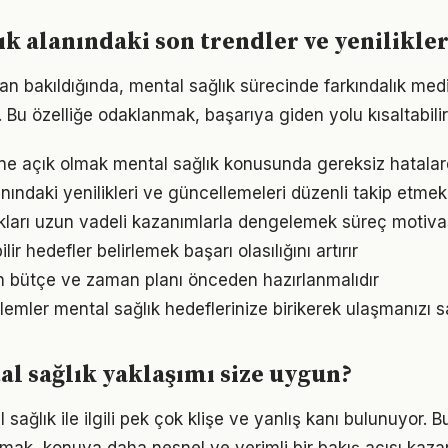
ık alanındaki son trendler ve yenilikle
ndan bakıldığında, mental sağlık sürecinde farkındalık m
r. Bu özelliğe odaklanmak, başarıya giden yolu kısaltabilir
ne açık olmak mental sağlık konusunda gereksiz hatalar
nındaki yenilikleri ve güncellemeleri düzenli takip etmek
ukları uzun vadeli kazanımlarla dengelemek süreç motiv
ir hedefler belirlemek başarı olasılığını artırır
in bütçe ve zaman planı önceden hazırlanmalıdır
emler mental sağlık hedeflerinize birikerek ulaşmanızı s
l sağlık yaklaşımı size uygun?
ağlık ile ilgili pek çok klişe ve yanlış kanı bulunuyor. B