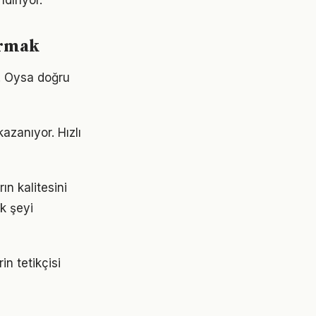
dırıyor.
urmak
r. Oysa doğru
azanıyor. Hızlı
ın kalitesini
ok şeyi
n tetikçisi